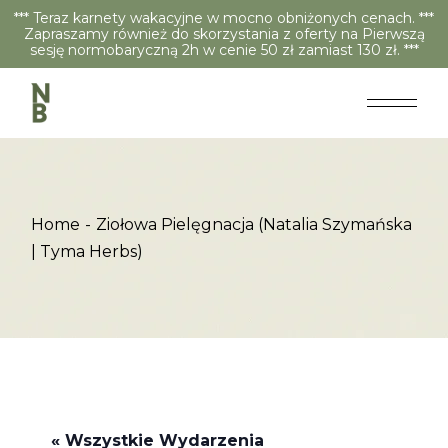
*** Teraz karnety wakacyjne w mocno obniżonych cenach. ***
Zapraszamy również do skorzystania z oferty na Pierwszą
sesję normobaryczną 2h w cenie 50 zł zamiast 130 zł. ***
Home
Ziołowa Pielęgnacja (Natalia Szymańska
| Tyma Herbs)
« Wszystkie Wydarzenia