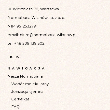
ul. Wiertnicza 78, Warszawa
Normobaria Wilanów sp. z o. o.
NIP: 9512532791
email:
biuro@normobaria-wilanow.pl
tel:
+48 509 139 302
FB.
IG.
NAWIGACJA
Nasza Normobaria
Wodór molekularny
Jonizacja ujemna
Certyfikat
FAQ