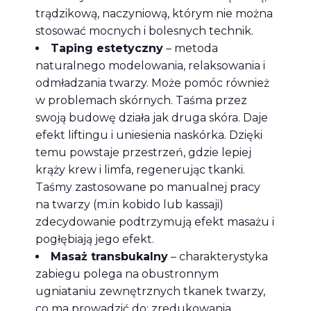
trądzikową, naczyniową, którym nie można
stosować mocnych i bolesnych technik.
Taping estetyczny
– metoda
naturalnego modelowania, relaksowania i
odmładzania twarzy. Może pomóc również
w problemach skórnych. Taśma przez
swoją budowę działa jak druga skóra. Daje
efekt liftingu i uniesienia naskórka. Dzięki
temu powstaje przestrzeń, gdzie lepiej
krąży krew i limfa, regenerując tkanki.
Taśmy zastosowane po manualnej pracy
na twarzy (m.in kobido lub kassaji)
zdecydowanie podtrzymują efekt masażu i
pogłębiają jego efekt.
Masaż transbukalny
– charakterystyka
zabiegu polega na obustronnym
ugniataniu zewnętrznych tkanek twarzy,
co ma prowadzić do: zredukowania