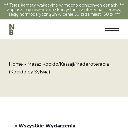
*** Teraz karnety wakacyjne w mocno obniżonych cenach. ***
Zapraszamy również do skorzystania z oferty na Pierwszą
sesję normobaryczną 2h w cenie 50 zł zamiast 130 zł. ***
Home
Masaż Kobido/Kassaji/Maderoterapia
(Kobido by Sylwia)
« Wszystkie Wydarzenia