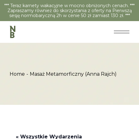
*** Teraz karnety wakacyjne w mocno obniżonych cenach. ***
Zapraszamy również do skorzystania z oferty na Pierwszą
sesję normobaryczną 2h w cenie 50 zł zamiast 130 zł. ***
Home
Masaż Metamorficzny (Anna Rajch)
« Wszystkie Wydarzenia