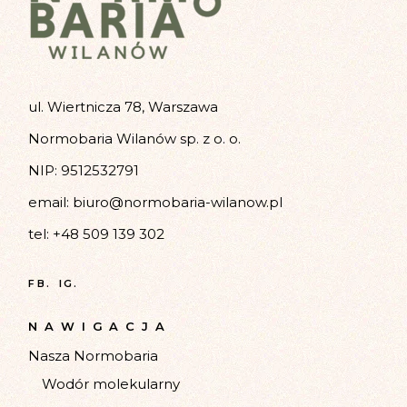
ul. Wiertnicza 78, Warszawa
Normobaria Wilanów sp. z o. o.
NIP: 9512532791
email:
biuro@normobaria-wilanow.pl
tel:
+48 509 139 302
FB.
IG.
NAWIGACJA
Nasza Normobaria
Wodór molekularny