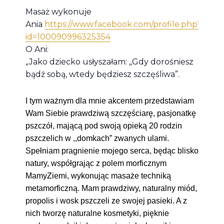
Masaż wykonuje
Ania
https://www.facebook.com/profile.php?
id=100090996325354
O Ani:
„Jako dziecko usłyszałam: ,,Gdy dorośniesz
bądź sobą, wtedy będziesz szczęśliwa”.
I tym ważnym dla mnie akcentem przedstawiam
Wam Siebie prawdziwą szczęściarę, pasjonatkę
pszczół, mającą pod swoją opieką 20 rodzin
pszczelich w ,,domkach” zwanych ulami.
Spełniam pragnienie mojego serca, będąc blisko
natury, współgrając z polem morficznym
MamyZiemi, wykonując masaże techniką
metamorficzną. Mam prawdziwy, naturalny miód,
propolis i wosk pszczeli ze swojej pasieki. A z
nich tworzę naturalne kosmetyki, pięknie