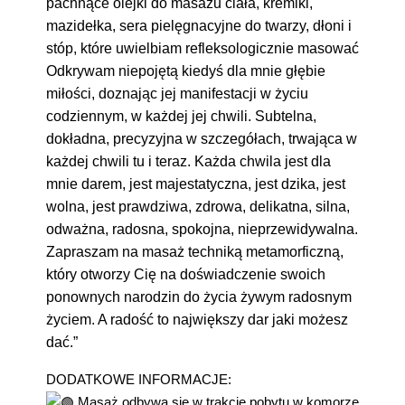
pachnące olejki do masażu ciała, kremiki,
mazidełka, sera pielęgnacyjne do twarzy, dłoni i
stóp, które uwielbiam refleksologicznie masować.
Odkrywam niepojętą kiedyś dla mnie głębie
miłości, doznając jej manifestacji w życiu
codziennym, w każdej jej chwili. Subtelna,
dokładna, precyzyjna w szczegółach, trwająca w
każdej chwili tu i teraz. Każda chwila jest dla
mnie darem, jest majestatyczna, jest dzika, jest
wolna, jest prawdziwa, zdrowa, delikatna, silna,
odważna, radosna, spokojna, nieprzewidywalna.
Zapraszam na masaż techniką metamorficzną,
który otworzy Cię na doświadczenie swoich
ponownych narodzin do życia żywym radosnym
życiem. A radość to największy dar jaki możesz
dać.”
DODATKOWE INFORMACJE:
Masaż odbywa się w trakcie pobytu w komorze,