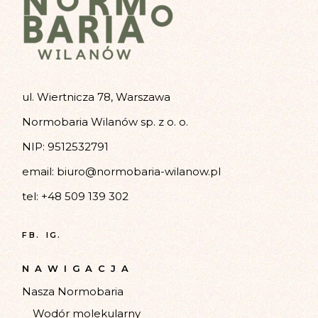
ul. Wiertnicza 78, Warszawa
Normobaria Wilanów sp. z o. o.
NIP: 9512532791
email:
biuro@normobaria-wilanow.pl
tel:
+48 509 139 302
FB.
IG.
NAWIGACJA
Nasza Normobaria
Wodór molekularny