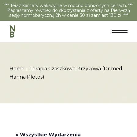
*** Teraz karnety wakacyjne w mocno obniżonych cenach. ***
Zapraszamy również do skorzystania z oferty na Pierwszą
sesję normobaryczną 2h w cenie 50 zł zamiast 130 zł. ***
Home
Terapia Czaszkowo-Krzyżowa (Dr med.
Hanna Pletos)
« Wszystkie Wydarzenia