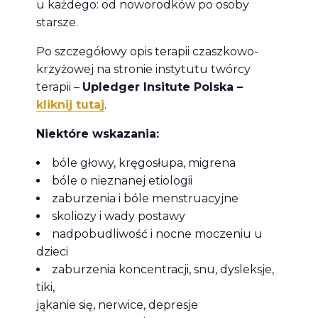
u każdego: od noworodków po osoby
starsze.
Po szczegółowy opis terapii czaszkowo-
krzyżowej na stronie instytutu twórcy
terapii –
Upledger Insitute Polska –
kliknij tutaj
.
Niektóre wskazania:
bóle głowy, kręgosłupa, migrena
bóle o nieznanej etiologii
zaburzenia i bóle menstruacyjne
skoliozy i wady postawy
nadpobudliwość i nocne moczeniu u
dzieci
zaburzenia koncentracji, snu, dysleksje,
tiki,
jąkanie się, nerwice, depresje