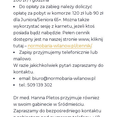
200 zł / 1 godzina
Do opłaty za zabieg należy doliczyć
opłatę za pobyt w komorze: 120 zł lub 90 zł
dla Juniora/Seniora 65+. Można także
wykorzystać sesję z karnetu, jeżeli ktoś
posiada bądź nabędzie. Pełen cennik
dostępny jest na naszej stronie www, kliknij
tutaj –
normobaria-wilanow.pl/cennik/
.
Zapisy przyjmujemy telefonicznie lub
mailowo.
W razie jakichkolwiek pytań zapraszamy do
kontaktu.
email:
biuro@normobaria-wilanow.pl
tel.: 509 139 302
Dr med. Hanna Pletos przyjmuje również
w swoim gabinecie w Śródmieściu.
Zapraszamy do bezpośredniego kontaktu