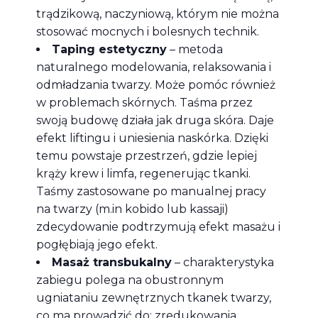
trądzikową, naczyniową, którym nie można
stosować mocnych i bolesnych technik.
Taping estetyczny
– metoda
naturalnego modelowania, relaksowania i
odmładzania twarzy. Może pomóc również
w problemach skórnych. Taśma przez
swoją budowę działa jak druga skóra. Daje
efekt liftingu i uniesienia naskórka. Dzięki
temu powstaje przestrzeń, gdzie lepiej
krąży krew i limfa, regenerując tkanki.
Taśmy zastosowane po manualnej pracy
na twarzy (m.in kobido lub kassaji)
zdecydowanie podtrzymują efekt masażu i
pogłębiają jego efekt.
Masaż transbukalny
– charakterystyka
zabiegu polega na obustronnym
ugniataniu zewnętrznych tkanek twarzy,
co ma prowadzić do: zredukowania