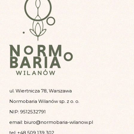
ul. Wiertnicza 78, Warszawa
Normobaria Wilanów sp. z o. o.
NIP: 9512532791
email:
biuro@normobaria-wilanow.pl
tel:
+48 509 139 302