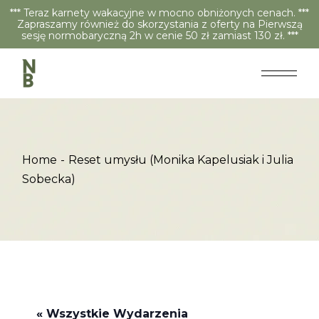
*** Teraz karnety wakacyjne w mocno obniżonych cenach. ***
Zapraszamy również do skorzystania z oferty na Pierwszą
sesję normobaryczną 2h w cenie 50 zł zamiast 130 zł. ***
Home
Reset umysłu (Monika Kapelusiak i Julia
Sobecka)
« Wszystkie Wydarzenia