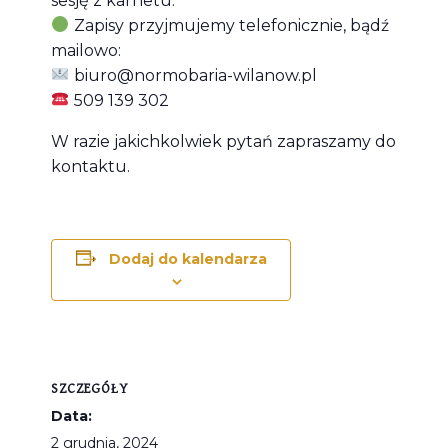
sesję z karnetu.
Zapisy przyjmujemy telefonicznie, bądź
mailowo:
biuro@normobaria-wilanow.pl
509 139 302
W razie jakichkolwiek pytań zapraszamy do
kontaktu.
Dodaj do kalendarza
SZCZEGÓŁY
Data:
2 grudnia, 2024